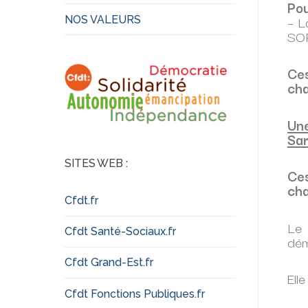
Pou
– L
NOS VALEURS
SOR
Ces
cha
Une
Sa
SITES WEB :
Ces
cha
Cfdt.fr
Le 
Cfdt Santé-Sociaux.fr
dém
Cfdt Grand-Est.fr
Ell
Cfdt Fonctions Publiques.fr